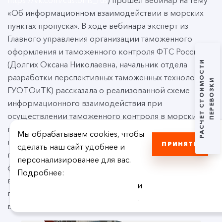
https://vk.com/customs_rus
) прошёл вебинар на тему
«Об информационном взаимодействии в морских
пунктах пропуска». В ходе вебинара эксперт из
Главного управления организации таможенного
оформления и таможенного контроля ФТС России
РАСЧЕТ СТОИМОСТИ
(Долгих Оксана Николаевна, начальник отдела
разработки перспективных таможенных технологий
ПЕРЕВОЗКИ
ГУОТОиТК) рассказала о реализованной схеме
информационного взаимодействия при
осуществлении таможенного контроля в морских
пунктах пропуска, о возможностях и преимуществах
Мы обрабатываем cookies, чтобы
применения КПС «Портал морской порт», а также о
ПРИНЯТЬ
сделать наш сайт удобнее и
перспективах дальнейшего развития
персонализированее для вас.
функциональных возможностей участников
Подробнее:
взаимодействия в морском порту. В завершение
пользовательское соглашение
и
встречи представитель ФТС России ответила на
политика конфиденциальности
.
вопросы по теме вебинара.