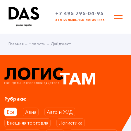
+7 495 795-04-95
ЭТО БОЛЬШЕ, ЧЕМ ЛОГИСТИКА!
Главная
—
Новости
—
Дайджест
ЛОГИС
ТАМ
ЕЖЕНЕДЕЛЬНЫЙ НОВОСТНОЙ ДАЙДЖЕСТ
Рубрики:
Все
Авиа
Авто и Ж/Д
Внешняя торговля
Логистика