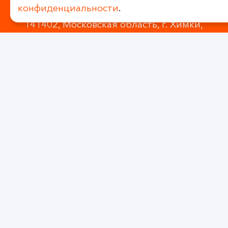
info@dasglobal.ru
конфиденциальности
.
141402, Московская область, г. Химки,
ул. Репина, д. 34, БЦ «Helios-Country»
Дайджест DAS «LOGISTAM»
Проект «DASLAB»
Презентация услуг
Презентация Склад
Буклет компании
Все права защищены 2011-2026 © ООО «ДАС ГЛОБАЛ
ЛОДЖИСТИК»