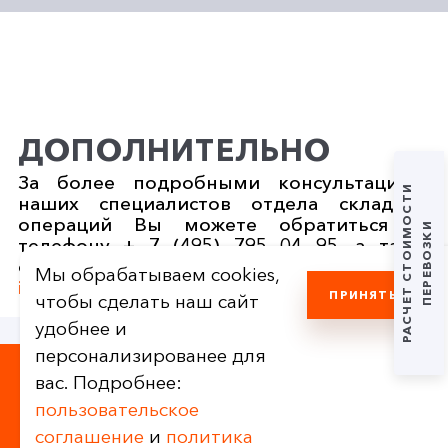
ДОПОЛНИТЕЛЬНО
За более подробными консультациями
РАСЧЕТ СТОИМОСТИ
наших специалистов отдела складских
операций Вы можете обратиться по
ПЕРЕВОЗКИ
телефону + 7 (495) 795 04 95, а также
отправить запрос на электронную почту
Мы обрабатываем cookies,
info@dasglobal.ru
.
ПРИНЯТЬ
чтобы сделать наш сайт
удобнее и
персонализированее для
вас. Подробнее:
пользовательское
+7 495 795-04-95
соглашение
и
политика