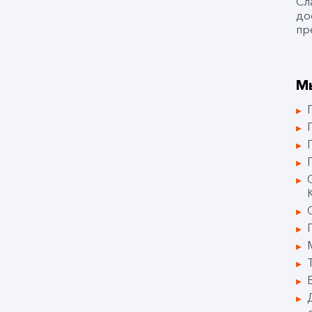
Сл
до
пр
М