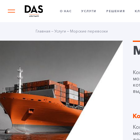
О НАС
УСЛУГИ
РЕШЕНИЯ
К
Главная
—
Услуги
—
Морские перевозки
Ко
мо
ко
вы
К
Ко
ме
до