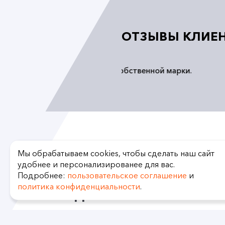
ОТЗЫВЫ КЛИЕ
«...Ура, все доставили. Завтр
расходных материалов.
Многопрофильная инжиниринго
Мы обрабатываем cookies, чтобы сделать наш сайт
удобнее и персонализированее для вас.
Подробнее:
пользовательское соглашение
и
политика конфиденциальности
.
ДОПОЛНИТЕЛЬНО
За более подробными консультация
транспортом Вы можете обратиться в