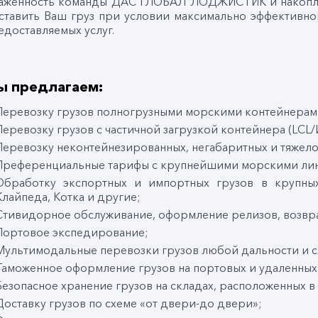
аженность команды ДАС ГЛОБАЛ ЛОДЖИСТИК и накоплен
ставить Ваш груз при условии максимально эффективног
едоставляемых услуг.
ы предлагаем:
Перевозку грузов полногрузными морскими контейнерами
Перевозку грузов с частичной загрузкой контейнера (LCL/
Перевозку неконтейнезированных, негабаритных и тяжелов
Преференциальные тарифы с крупнейшими морскими ли
Обработку экспортных и импортных грузов в крупных 
Клайпеда, Котка и другие;
Стивидорное обслуживание, оформление релизов, возвра
Портовое экспедирование;
Мультимодальные перевозки грузов любой дальности и с
Таможенное оформление грузов на портовых и удаленных
Безопасное хранение грузов на складах, расположенных в 
Доставку грузов по схеме «от двери-до двери»;