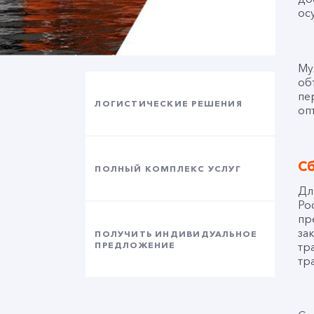
ос
Му
об
пе
ЛОГИСТИЧЕСКИЕ РЕШЕНИЯ
оп
С
ПОЛНЫЙ КОМПЛЕКС УСЛУГ
Дл
Ро
пр
за
ПОЛУЧИТЬ ИНДИВИДУАЛЬНОЕ
ПРЕДЛОЖЕНИЕ
тр
тр