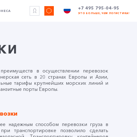
+7 495 795-04-95
ЗНЕСА
ЭТО БОЛЬШЕ, ЧЕМ ЛОГИСТИКА!
КИ
реимуществ в осуществлении перевозок
нерская сеть в 20 странах Европы и Азии,
льные тарифы крупнейших морских линий и
ранзитные порты Европы.
возки
лее надежным способом перевозки груза в
 при транспортировке позволило сделать
зопасной. Транспортировку контейнеров