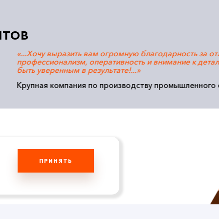
НТОВ
а груз заберем. Спасибо большое за хорошую работу и опер
вая компания, а также производитель энергосберегающ
ПРИНЯТЬ
ми наших специалистов по перевозкам морским
 наш отдел продаж по телефону + 7 (495) 795 04