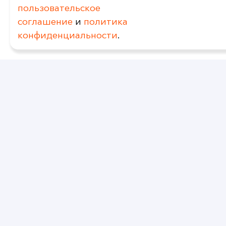
пользовательское
соглашение
и
политика
конфиденциальности
.
ДОПОЛНИТЕЛЬНО
За более подробными консультациями
наших специалистов по перевозкам
автомобильным транспортом Вы можете
обратиться в наш отдел продаж по
телефону + 7 (495) 795 04 95, а также
отправить запрос на электронную почту
info@dasglobal.ru
.
+7 495 795-04-95