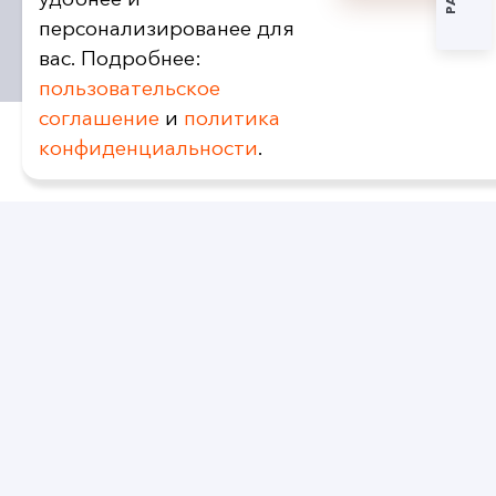
персонализированее для
вас. Подробнее:
пользовательское
соглашение
и
политика
конфиденциальности
.
ДОПОЛНИТЕЛЬНО
За более подробными консультациями
наших специалистов по перевозкам
авиационным транспортом Вы можете
обратиться в наш отдел продаж по
телефону + 7 (495) 795 04 95, а также
отправить запрос на электронную почту
info@dasglobal.ru
.