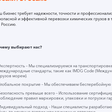
ш бизнес требует надежности, точности и профессионал
зопасной и эффективной перевозки химических грузов в т
в Россию.
чему выбирают нас?
Экспертность – Мы специализируемся на транспортировке
международные стандарты, такие как IMDG Code (Междун
грузов морем).
Глобальное покрытие – Мы обеспечиваем бесперебойную 
Безопасность превыше всего – Использование сертифици
соблюдение правил маркировки, упаковки и погрузки гар
Индивидуальный подход – Наши специалисты разработаю
будь то крупные партии или единичные отправки.