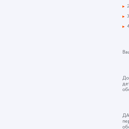
Ва
До
де
об
ДА
пе
об