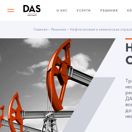
О НАС
УСЛУГИ
РЕШЕНИЯ
К
Главная
—
Решения
—
Нефтегазовая и химическая отрас
Тр
не
ре
ДА
во
до
не