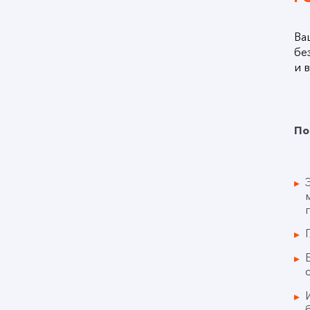
Ва
бе
и 
По