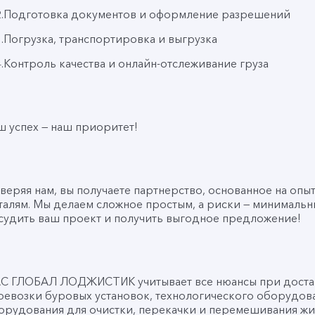
2.Подготовка документов и оформление разрешений
3.Погрузка, транспортировка и выгрузка
4.Контроль качества и онлайн-отслеживание груза
ш успех — наш приоритет!
веряя нам, вы получаете партнерство, основанное на опы
талям. Мы делаем сложное простым, а риски — минимальны
судить ваш проект и получить выгодное предложение!
С ГЛОБАЛ ЛОДЖИСТИК учитывает все нюансы при достав
ревозки буровых установок, технологического оборудова
орудования для очистки, перекачки и перемешивания жид