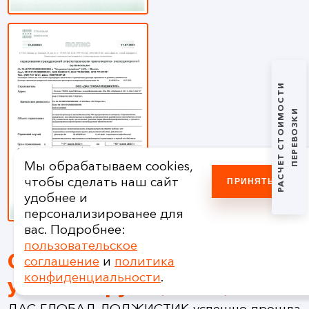
РАСЧЕТ СТОИМОСТИ
ПЕРЕВОЗКИ
Мы обрабатываем cookies,
чтобы сделать наш сайт
ПРИНЯТЬ
удобнее и
персонализированее для
вас. Подробнее:
пользовательское
Специальная оценка
соглашение
и
политика
конфиденциальности
.
условия труда (СОУТ)
ДАС ГЛОБАЛ ЛОДЖИСТИК успешно прошла